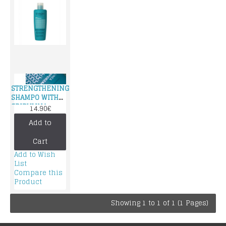
STRENGTHENING
SHAMPO WITH
SPIRULINA
14.90€
Add to
Cart
Add to Wish
List
Compare this
Product
Showing 1 to 1 of 1 (1 Pages)