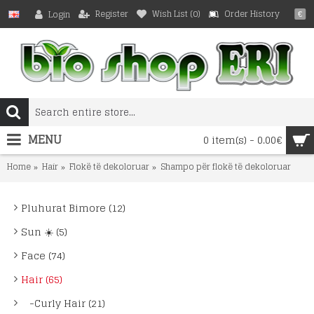
Register
Wish List (
0
)
Order History
Login
€
MENU
0 item(s) - 0.00€
Home
Hair
Flokë të dekoloruar
Shampo për flokë të dekoloruar
Pluhurat Bimore (12)
Sun ☀️ (5)
Face (74)
Hair (65)
-Curly Hair (21)