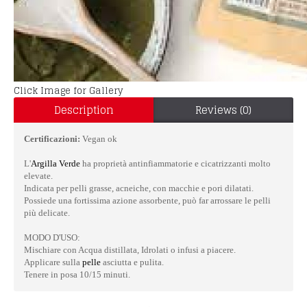
Click Image for Gallery
Description
Reviews (0)
Certificazioni:
Vegan ok
L'
Argilla Verde
ha proprietà antinfiammatorie e cicatrizzanti molto
elevate.
Indicata per pelli grasse, acneiche, con macchie e pori dilatati.
Possiede una fortissima azione assorbente, può far arrossare le pelli
più delicate.
MODO D'USO:
Mischiare con Acqua distillata, Idrolati o infusi a piacere.
Applicare sulla
pelle
asciutta e pulita.
Tenere in posa 10/15 minuti.