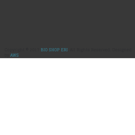
Copyright © 2017
BIO SHOP ERI
, All Rights Reserved. Designed
by
AWS