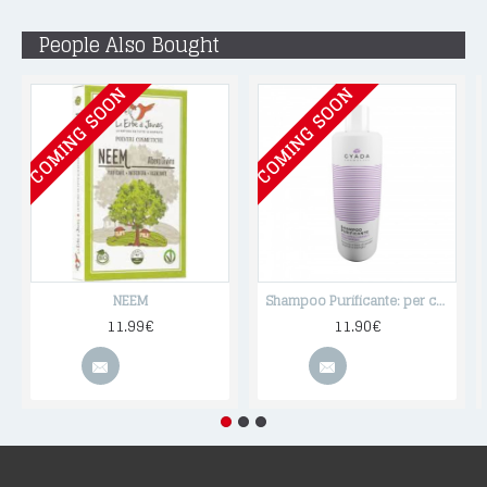
People Also Bought
COMING SOON
COMING SOON
NEEM
Shampoo Purificante: per capelli grassi e con forfora 250ml
11.99€
11.90€