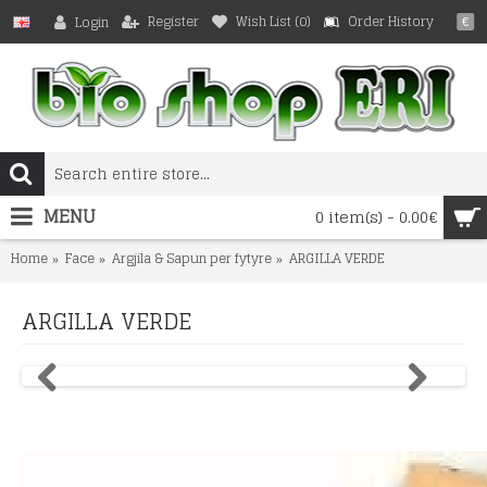
Register
Wish List (
0
)
Order History
Login
€
MENU
0 item(s) - 0.00€
Home
Face
Argjila & Sapun per fytyre
ARGILLA VERDE
ARGILLA VERDE