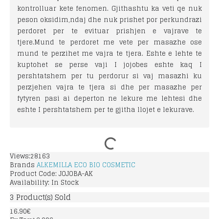
kontrolluar kete fenomen. Gjithashtu ka veti qe nuk
peson oksidim,ndaj dhe nuk prishet por perkundrazi
perdoret per te evituar prishjen e vajrave te
tjere.Mund te perdoret me vete per masazhe ose
mund te perzihet me vajra te tjera. Eshte e lehte te
kuptohet se perse vaji I jojobes eshte kaq I
pershtatshem per tu perdorur si vaj masazhi ku
perzjehen vajra te tjera si dhe per masazhe per
fytyren pasi ai deperton ne lekure me lehtesi dhe
eshte I pershtatshem per te gjitha llojet e lekurave.
Views:28163
Brands
ALKEMILLA ECO BIO COSMETIC
Product Code:
JOJOBA-AK
Availability:
In Stock
3
Product(s) Sold
16.90€