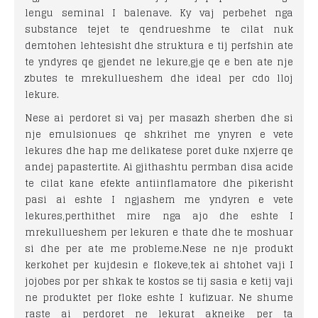
lengu seminal I balenave. Ky vaj perbehet nga
substance tejet te qendrueshme te cilat nuk
demtohen lehtesisht dhe struktura e tij perfshin ate
te yndyres qe gjendet ne lekure,gje qe e ben ate nje
zbutes te mrekullueshem dhe ideal per cdo lloj
lekure.
Nese ai perdoret si vaj per masazh sherben dhe si
nje emulsionues qe shkrihet me ynyren e vete
lekures dhe hap me delikatese poret duke nxjerre qe
andej papastertite. Ai gjithashtu permban disa acide
te cilat kane efekte antiinflamatore dhe pikerisht
pasi ai eshte I ngjashem me yndyren e vete
lekures,perthithet mire nga ajo dhe eshte I
mrekullueshem per lekuren e thate dhe te moshuar
si dhe per ate me probleme.Nese ne nje produkt
kerkohet per kujdesin e flokeve,tek ai shtohet vaji I
jojobes por per shkak te kostos se tij sasia e ketij vaji
ne produktet per floke eshte I kufizuar. Ne shume
raste ai perdoret ne lekurat akneike per ta