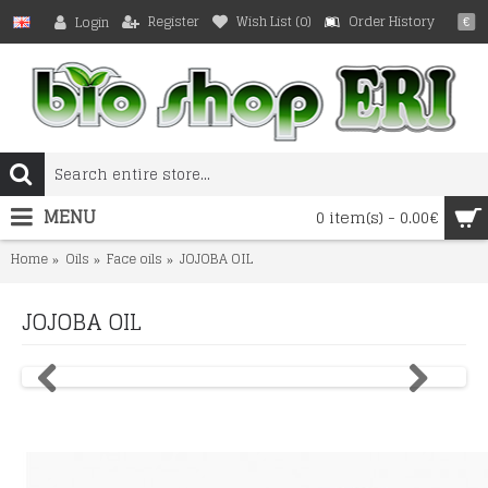
Register
Wish List (
0
)
Order History
Login
€
MENU
0 item(s) - 0.00€
Home
Oils
Face oils
JOJOBA OIL
JOJOBA OIL