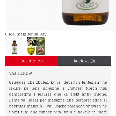
Click Image for Gallery
Description
Reviews (0)
VAJ JOJOBA
Qetësues dhe zbutës, ky vaj depërton lehtësisht në
lëkurë pa lënë ndjesinë e yndyrës. Mbron nga
dehidratimi i lëkurës dhe ka efekt anti- rrudhë.
Eshte vaj ideal për masazhe dhe përdoret edhe si
pastrues makeup-i. Vaji Jojoba balancon yndyrën në
flokët tuaj dhe rikthen vitalitetin e flokëve të thatë