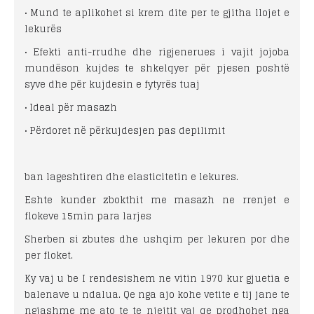
• Mund te aplikohet si krem dite per te gjitha llojet e
lekurës
• Efekti anti-rrudhe dhe rigjenerues i vajit jojoba
mundëson kujdes te shkelqyer për pjesen poshtë
syve dhe për kujdesin e fytyrës tuaj
• Ideal për masazh
• Përdoret në përkujdesjen pas depilimit
ban lageshtiren dhe elasticitetin e lekures.
Eshte kunder zbokthit me masazh ne rrenjet e
flokeve 15min para larjes
Sherben si zbutes dhe ushqim per lekuren por dhe
per floket.
Ky vaj u be I rendesishem ne vitin 1970 kur gjuetia e
balenave u ndalua. Qe nga ajo kohe vetite e tij jane te
ngjashme me ato te te njejtit vaj qe prodhohet nga