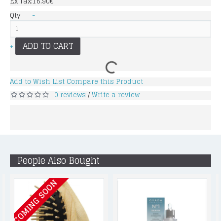
Ex Tax:16.90€
Qty
-
ADD TO CART
+
Add to Wish List
Compare this Product
0 reviews
Write a review
/
People Also Bought
COMING SOON