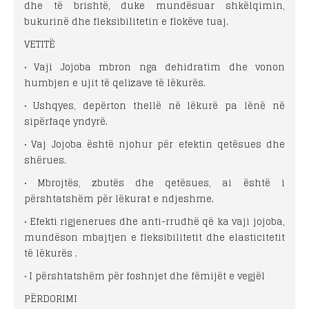
dhe të brishtë, duke mundësuar shkëlqimin,
bukurinë dhe fleksibilitetin e flokëve tuaj.
VETITË
• Vaji Jojoba mbron nga dehidratim dhe vonon
humbjen e ujit të qelizave të lëkurës.
• Ushqyes, depërton thellë në lëkurë pa lënë në
sipërfaqe yndyrë.
• Vaj Jojoba është njohur për efektin qetësues dhe
shërues.
• Mbrojtës, zbutës dhe qetësues, ai është i
përshtatshëm për lëkurat e ndjeshme.
• Efekti rigjenerues dhe anti-rrudhë që ka vaji jojoba,
mundëson mbajtjen e fleksibilitetit dhe elasticitetit
të lëkurës .
• I përshtatshëm për foshnjet dhe fëmijët e vegjël
PËRDORIMI